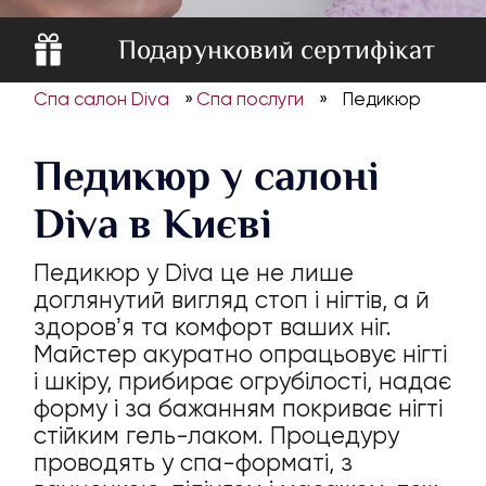
Подарунковий сертифікат
Спа салон Diva
»
Спа послуги
»
Педикюр
Педикюр у салоні
Diva в Києві
Педикюр у Diva це не лише
доглянутий вигляд стоп і нігтів, а й
здоровʼя та комфорт ваших ніг.
Майстер акуратно опрацьовує нігті
і шкіру, прибирає огрубілості, надає
форму і за бажанням покриває нігті
стійким гель-лаком. Процедуру
проводять у спа-форматі, з