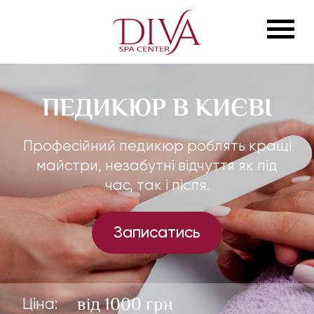
ПЕДИКЮР В КИЄВІ
Професійний педикюр роблять кращі
майстри, незабутні відчуття як під
час, так і після.
Записатись
від 1000 грн
Ціна: