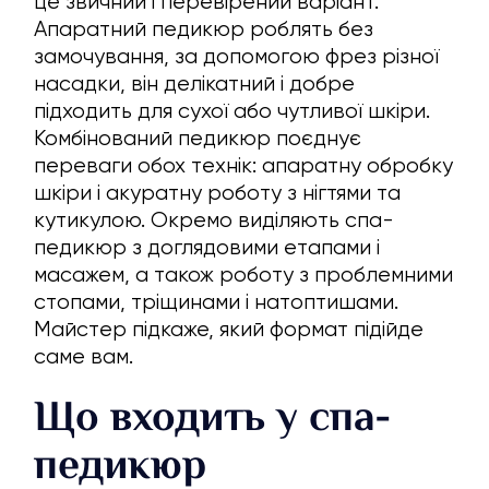
це звичний і перевірений варіант.
Апаратний педикюр роблять без
замочування, за допомогою фрез різної
насадки, він делікатний і добре
підходить для сухої або чутливої шкіри.
Комбінований педикюр поєднує
переваги обох технік: апаратну обробку
шкіри і акуратну роботу з нігтями та
кутикулою. Окремо виділяють спа-
педикюр з доглядовими етапами і
масажем, а також роботу з проблемними
стопами, тріщинами і натоптишами.
Майстер підкаже, який формат підійде
саме вам.
Що входить у спа-
педикюр