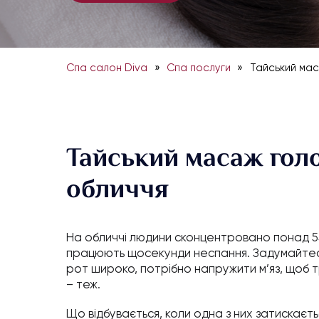
»
»
Спа салон Diva
Спа послуги
Тайський мас
Тайський масаж голо
обличчя
На обличчі людини сконцентровано понад 55 
працюють щосекунди неспання. Задумайтесь
рот широко, потрібно напружити м’яз, щоб 
– теж.
Що відбувається, коли одна з них затискаєть