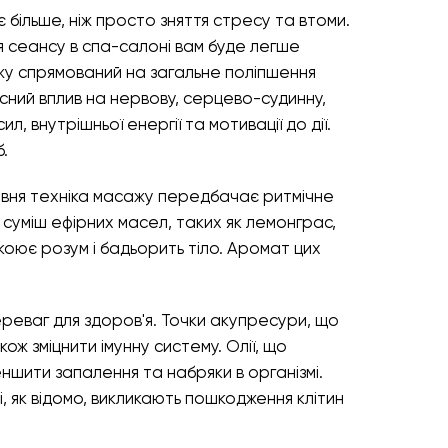
більше, ніж просто зняття стресу та втоми.
я сеансу в спа-салоні вам буде легше
ажу спрямований на загальне поліпшення
існий вплив на нервову, серцево-судинну,
л, внутрішньої енергії та мотивації до дії.
.
авня техніка масажу передбачає ритмічне
и суміш ефірних масел, таких як лемонграс,
ює розум і бадьорить тіло. Аромат цих
реваг для здоров'я. Точки акупресури, що
ож зміцнити імунну систему. Олії, що
ншити запалення та набряки в організмі.
, як відомо, викликають пошкодження клітин