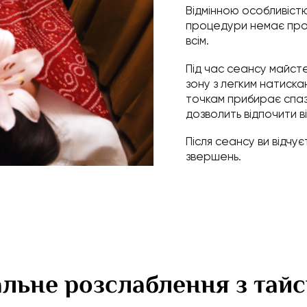
Відмінною особливістю 
процедури немає прот
всім.
Під час сеансу майс
зону з легким натиска
точкам прибирає спазм
дозволить відпочити в
Після сеансу ви відчує
звершень.
льне розслаблення з тай