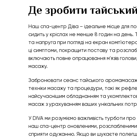
Де зробити тайський
Наш спа-центр Діва – ідеальне місце для пош
сидить у кріслах не менше 8 годин на день.
та напруга при погляді на екран комп'ютера
ці симптоми, покращити поставу та розслаб
включають повне опрацювання м'язів голови,
масажу.
Забронювати сеанс тайського аромамасажу в
техніки масажу та процедури, такі як рефле
найсучаснішим обладнанням та укомплектова
масаж з урахуванням ваших унікальних потр
У DIVA ми розуміємо важливість турботи про
наш спа-центр оновленими, розслабленими т
сприяти одужанню. Якщо ви шукаєте полегш