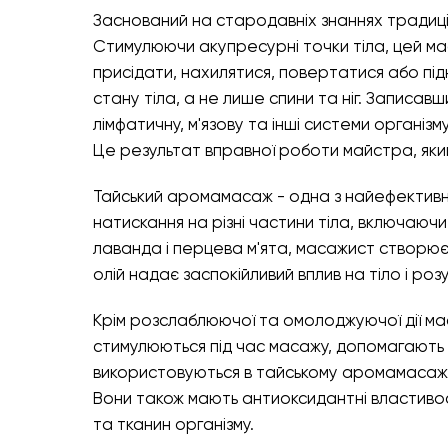
Заснований на стародавніх знаннях традиці
Стимулюючи акупресурні точки тіла, цей мас
присідати, нахилятися, повертатися або пі
стану тіла, а не лише спини та ніг. Записа
лімфатичну, м'язову та інші системи організму
Це результат вправної роботи майстра, яки
Тайський аромамасаж - одна з найефективн
натискання на різні частини тіла, включаючи
лаванда і перцева м'ята, масажист створю
олій надає заспокійливий вплив на тіло і ро
Крім розслаблюючої та омолоджуючої дії ма
стимулюються під час масажу, допомагають по
використовуються в тайському аромамасажі,
Вони також мають антиоксидантні властивост
та тканин організму.