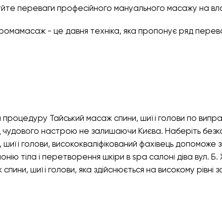
дчуйте переваги професійного мануального масажу на вла
аромамасаж - це давня техніка, яка пропонує ряд перев
 процедуру Тайський масаж спини, шиї і голови по випр
д чудового настрою не залишаючи Києва. Наберіть безко
шиї і голови, висококваліфікований фахівець допоможе з
нію тіла i перетворення шкіри в spa салоні діва вул. Б. Х
 спини, шиї і голови, яка здійснюється на високому рівн