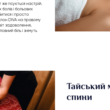
 же псується настрій.
 болів і больових
битися і просто
лон DIVA на правому
світ задоволення,
вний біль і знімуть
Тайський 
спини