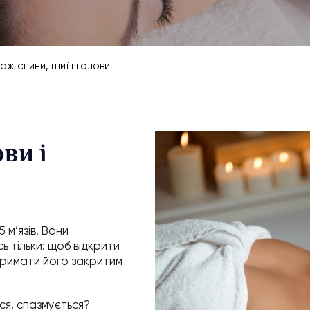
аж спини, шиї і голови
ви і
м’язів. Вони
 тільки: щоб відкрити
тримати його закритим
ся, спазмується?