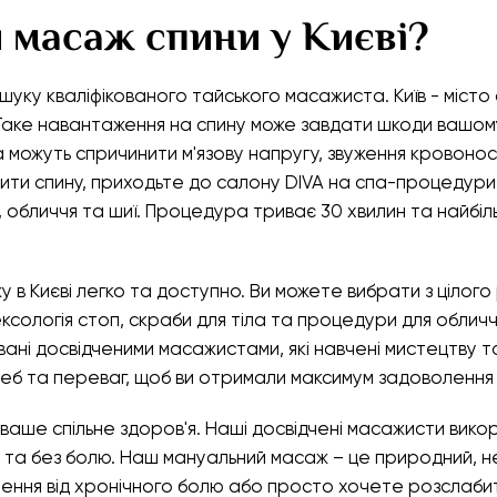
 масаж спини у Києві?
уку кваліфікованого тайського масажиста. Київ - місто о
 Таке навантаження на спину може завдати шкоди вашому
 можуть спричинити м'язову напругу, звуження кровонос
ити спину, приходьте до салону DIVA на спа-процедури.
 обличчя та шиї. Процедура триває 30 хвилин та найбіл
 Києві легко та доступно. Ви можете вибрати з цілого 
ксологія стоп, скраби для тіла та процедури для обличч
ні досвідченими масажистами, які навчені мистецтву 
еб та переваг, щоб ви отримали максимум задоволення
 ваше спільне здоров'я. Наші досвідчені масажисти викор
а без болю. Наш мануальний масаж – це природний, неі
ення від хронічного болю або просто хочете розслабит