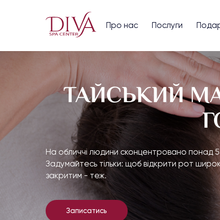
Про нас
Послуги
Подар
ТАЙСЬКИЙ МА
Г
На обличчі людини сконцентровано понад 55
Задумайтесь тільки: щоб відкрити рот широк
закритим - теж.
Записатись