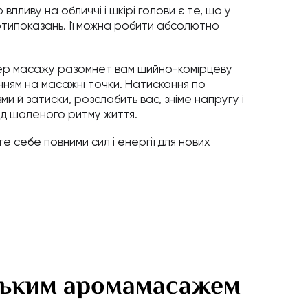
впливу на обличчі і шкірі голови є те, що у
ипоказань. Її можна робити абсолютно
тер масажу разомнет вам шийно-комірцеву
нням на масажні точки. Натискання по
и й затиски, розслабить вас, зніме напругу і
ід шаленого ритму життя.
те себе повними сил і енергії для нових
ським аромамасажем