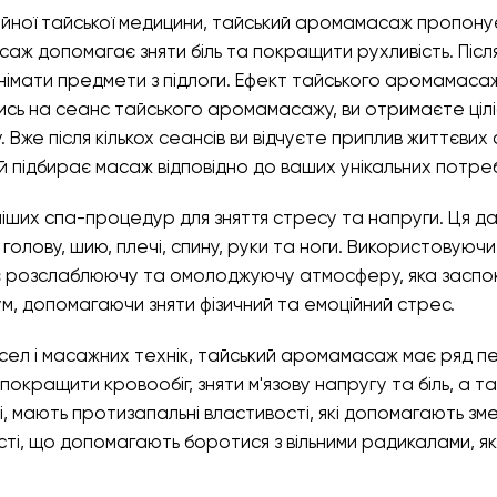
йної тайської медицини, тайський аромамасаж пропонує 
аж допомагає зняти біль та покращити рухливість. Післ
днімати предмети з підлоги. Ефект тайського аромамас
вшись на сеанс тайського аромамасажу, ви отримаєте ціл
. Вже після кількох сеансів ви відчуєте приплив життєвих си
й підбирає масаж відповідно до ваших унікальних потреб
іших спа-процедур для зняття стресу та напруги. Ця д
 голову, шию, плечі, спину, руки та ноги. Використовуюч
є розслаблюючу та омолоджуючу атмосферу, яка заспоко
зум, допомагаючи зняти фізичний та емоційний стрес.
сел і масажних технік, тайський аромамасаж має ряд пе
кращити кровообіг, зняти м'язову напругу та біль, а так
 мають протизапальні властивості, які допомагають зме
і, що допомагають боротися з вільними радикалами, які