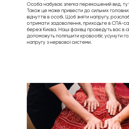
Особа набуває злегка перекошений вид, тут
Також це може привести до сильних головних
відчуттів в особі. Щоб зняти напругу, розсла
отримати задоволення, приходьте в СПА-са
березі Києва. Наші фахівці проведуть вас в 
допоможуть поліпшити кровообіг, усунути голо
напругу з нервової системи.