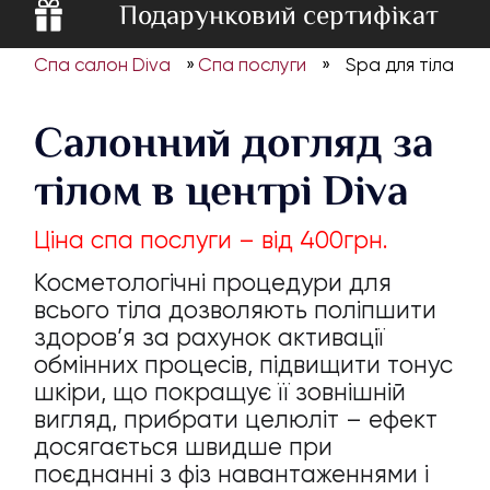
Подарунковий сертифікат
Спа салон Diva
»
Спа послуги
»
Spa для тіла
Салонний догляд за
тілом в центрі Diva
Ціна спа послуги – від 400грн.
Косметологічні процедури для
всього тіла дозволяють поліпшити
здоров’я за рахунок активації
обмінних процесів, підвищити тонус
шкіри, що покращує її зовнішній
вигляд, прибрати целюліт – ефект
досягається швидше при
поєднанні з фіз навантаженнями і