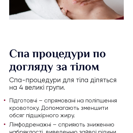
Спа процедури по
догляду за тілом
Спа-процедури для тіла діляться
на 4 великі групи.
Підготовчі – спрямовані на поліпшення
кровотоку. Допомагають зменшити
обсяг підшкірного жиру.
Лімфодренажні – сприяють зниженню
набряклості, виведенню зайвої рідини,