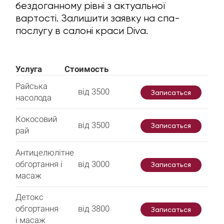
бездоганному рівні з актуальної
вартості. Залишити заявку на спа-
послугу в салоні краси Diva.
Услуга
Стоимость
Райська
від 3500
Записаться
насолода
Кокосовий
від 3500
Записаться
рай
Антицелюлітне
обгортання і
від 3000
Записаться
масаж
Детокс
обгортання
від 3800
Записаться
і масаж