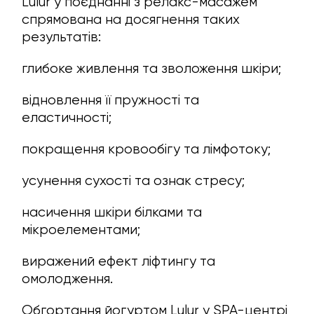
Lulur у поєднанні з релакс-масажем
спрямована на досягнення таких
результатів:
глибоке живлення та зволоження шкіри;
відновлення її пружності та
еластичності;
покращення кровообігу та лімфотоку;
усунення сухості та ознак стресу;
насичення шкіри білками та
мікроелементами;
виражений ефект ліфтингу та
омолодження.
Обгортання йогуртом Lulur у SPA-центрі