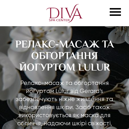
РЕЛАКС-МАСАЖ ТА
ОБГОРТАННЯ
ЙОГУРТОМ LULUR
Релакс-масаж та обгортання
йогуртом Lulur від Gerard’s
забезпечують ніжне живлення та
відновлення шкіри. Засіб також
використовується як маска для
обличчя, надаючи шкірі свіжості,