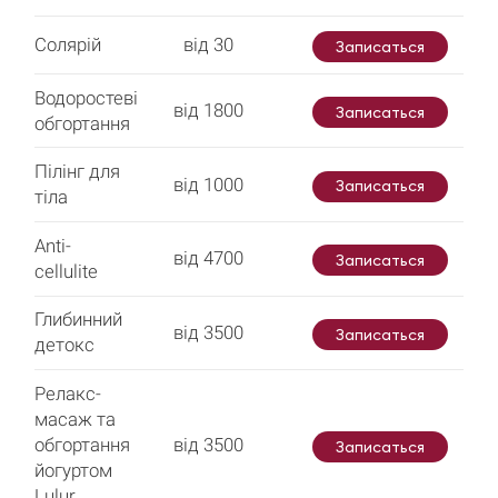
Солярій
від 30
Записаться
Водоростеві
від 1800
Записаться
обгортання
Пілінг для
від 1000
Записаться
тіла
Anti-
від 4700
Записаться
cellulite
Глибинний
від 3500
Записаться
детокс
Релакс-
масаж та
обгортання
від 3500
Записаться
йогуртом
Lulur