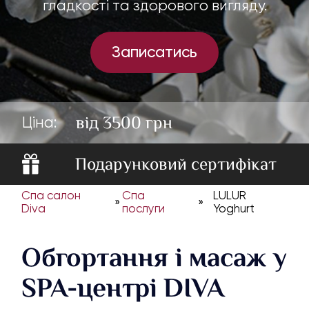
гладкості та здорового вигляду.
Записатись
від 3500 грн
Ціна:
Подарунковий сертифікат
Спа салон
Спа
LULUR
»
»
Diva
послуги
Yoghurt
Обгортання і масаж у
SPA-центрі DIVA