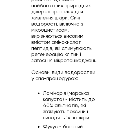
найбагатших природних
джерел протеїну для
живлення шкіри. Сині
водорості, включно з
мікроцистисом,
вирізняються високим
вмістом амінокислот і
пептидів, які стимулюють
регенерацію клітин і
загоєння мікропошкоджень.
Основні види водоростей
у спа-процедурах:
Ламінарія (морська
капуста) - містить до
40% альгінатів, які
зв'язують токсини і
виводять їх зі шкіри.
Фукус - багатий