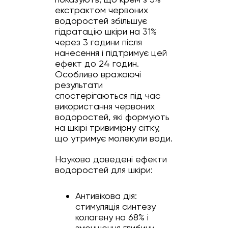
екстрактом червоних
водоростей збільшує
гідратацію шкіри на 31%
через 3 години після
нанесення і підтримує цей
ефект до 24 годин.
Особливо вражаючі
результати
спостерігаються під час
використання червоних
водоростей, які формують
на шкірі тривимірну сітку,
що утримує молекули води.
Науково доведені ефекти
водоростей для шкіри:
Антивікова дія:
стимуляція синтезу
колагену на 68% і
зменшення глибини