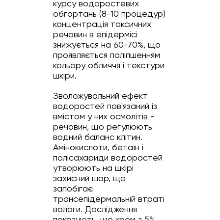
курсу водоростевих
обгортань (8-10 процедур)
концентрація токсичних
речовин в епідермісі
знижується на 60-70%, що
проявляється поліпшенням
кольору обличчя і текстури
шкіри.
Зволожувальний ефект
водоростей пов'язаний із
вмістом у них осмолітів -
речовин, що регулюють
водний баланс клітин.
Амінокислоти, бетаїн і
полісахариди водоростей
утворюють на шкірі
захисний шар, що
запобігає
трансепідермальній втраті
вологи. Дослідження
показують, що крем з 5%