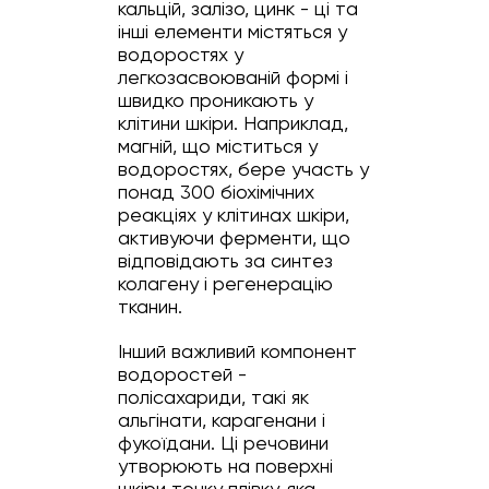
кальцій, залізо, цинк - ці та
інші елементи містяться у
водоростях у
легкозасвоюваній формі і
швидко проникають у
клітини шкіри. Наприклад,
магній, що міститься у
водоростях, бере участь у
понад 300 біохімічних
реакціях у клітинах шкіри,
активуючи ферменти, що
відповідають за синтез
колагену і регенерацію
тканин.
Інший важливий компонент
водоростей -
полісахариди, такі як
альгінати, карагенани і
фукоїдани. Ці речовини
утворюють на поверхні
шкіри тонку плівку, яка