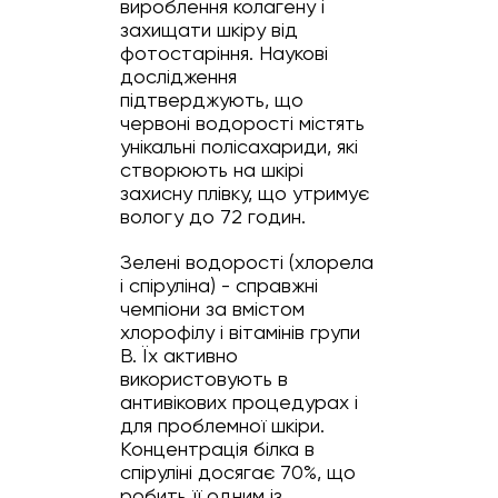
вироблення колагену і
захищати шкіру від
фотостаріння. Наукові
дослідження
підтверджують, що
червоні водорості містять
унікальні полісахариди, які
створюють на шкірі
захисну плівку, що утримує
вологу до 72 годин.
Зелені водорості (хлорела
і спіруліна) - справжні
чемпіони за вмістом
хлорофілу і вітамінів групи
B. Їх активно
використовують в
антивікових процедурах і
для проблемної шкіри.
Концентрація білка в
спіруліні досягає 70%, що
робить її одним із