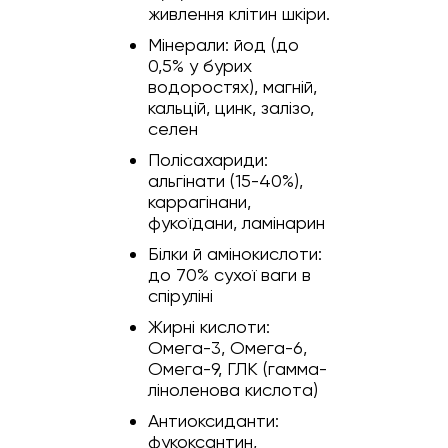
живлення клітин шкіри.
Мінерали: йод (до
0,5% у бурих
водоростях), магній,
кальцій, цинк, залізо,
селен
Полісахариди:
альгінати (15-40%),
каррагінани,
фукоїдани, ламінарин
Білки й амінокислоти:
до 70% сухої ваги в
спіруліні
Жирні кислоти:
Омега-3, Омега-6,
Омега-9, ГЛК (гамма-
ліноленова кислота)
Антиоксиданти:
фукоксантин,