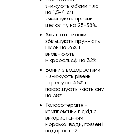
знижують об'єми тіла
на 1,5-4 см і
зменшують прояви
целюліту на 25-38%.
Альгінатні маски -
збільшують пружність
шкіри на 26% і
вирівнюють
мікрорельєф на 32%
Ванни з водоростями
- знижують рівень
стресу на 45% і
покращують якість сну
на 38%.
Таласотерапія -
комплексний підхід з
використанням
морської води, грязей і
водоростей