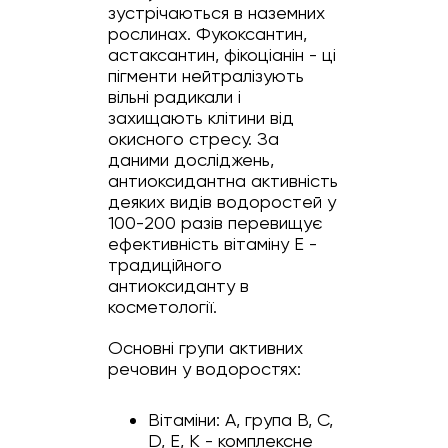
зустрічаються в наземних
рослинах. Фукоксантин,
астаксантин, фікоціанін - ці
пігменти нейтралізують
вільні радикали і
захищають клітини від
окисного стресу. За
даними досліджень,
антиоксидантна активність
деяких видів водоростей у
100-200 разів перевищує
ефективність вітаміну E -
традиційного
антиоксиданту в
косметології.
Основні групи активних
речовин у водоростях:
Вітаміни: A, група B, C,
D, E, K - комплексне