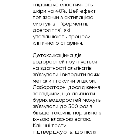
і підвищує еластичність
шкіри на 40%. Цей ефект
пов'язаний з активацією
сиртуїнів - "ферментів
довголіття", які
уповільнюють процеси
клітинного старіння.
Детоксикаційна дія
водоростей ґрунтується
на здатності альгінатів
зв'язувати і виводити важкі
метали і токсини зі шкіри.
Лабораторні дослідження
засвідчили, що альгінати
бурих водоростей можуть
зв'язувати до 300 разів
більше токсинів порівняно з
їхньою власною вагою.
Клінічні тести
підтверджують, що після