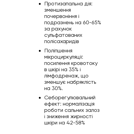
Протизапальна дія:
зменшення
почервоніння і
подразнень на 60-65%
за рахунок
сульфатованих
полісахаридів
Поліпшення
мікроциркуляції:
посилення кровотоку
в шкірі на 35% і
лімфодренаж, що
зменшує набряклість
на 30%.
Себорегулювальний
ефект: нормалізація
роботи сальних залоз
і зниження жирності
шкіри на 42-58%