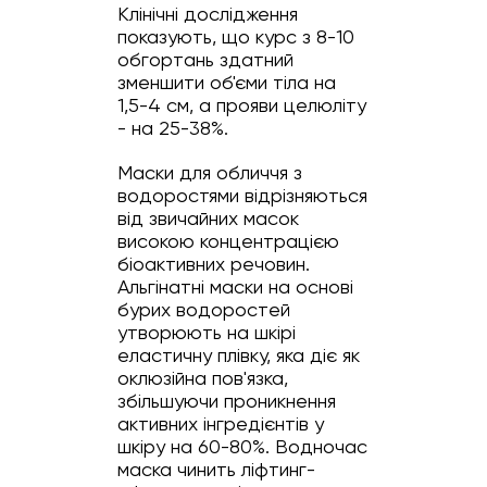
Клінічні дослідження
показують, що курс з 8-10
обгортань здатний
зменшити об'єми тіла на
1,5-4 см, а прояви целюліту
- на 25-38%.
Маски для обличчя з
водоростями відрізняються
від звичайних масок
високою концентрацією
біоактивних речовин.
Альгінатні маски на основі
бурих водоростей
утворюють на шкірі
еластичну плівку, яка діє як
оклюзійна пов'язка,
збільшуючи проникнення
активних інгредієнтів у
шкіру на 60-80%. Водночас
маска чинить ліфтинг-