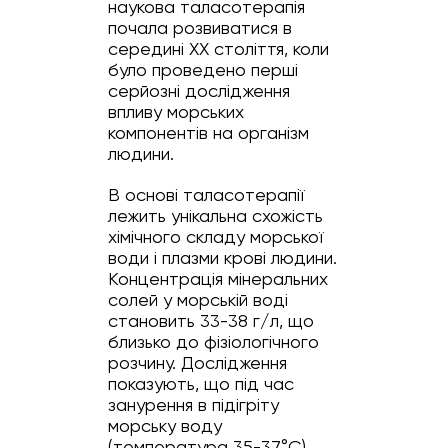
наукова таласотерапія
почала розвиватися в
середині XX століття, коли
було проведено перші
серйозні дослідження
впливу морських
компонентів на організм
людини.
В основі таласотерапії
лежить унікальна схожість
хімічного складу морської
води і плазми крові людини.
Концентрація мінеральних
солей у морській воді
становить 33-38 г/л, що
близько до фізіологічного
розчину. Дослідження
показують, що під час
занурення в підігріту
морську воду
(температура 35-37°C)