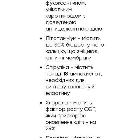
фукоксантином,
унікальним
каротиноїдом з
доведеною
антицелюлітною дією
Літотамніум - містить
до 30% біодоступного
кальцію, що зміцнює
клітинні мембрани
Спіруліна - містить
понад 18 амінокислот,
необхідних для
синтезу колагену й
еластину
Хлорела - містить
фактор росту CGF,
який прискорює
оновлення клітин на
29%.
Порфіра - багата на