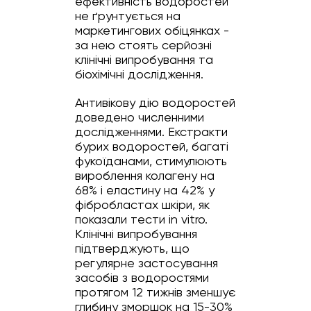
ефективність водоростей
не ґрунтується на
маркетингових обіцянках -
за нею стоять серйозні
клінічні випробування та
біохімічні дослідження.
Антивікову дію водоростей
доведено численними
дослідженнями. Екстракти
бурих водоростей, багаті
фукоїданами, стимулюють
вироблення колагену на
68% і еластину на 42% у
фібробластах шкіри, як
показали тести in vitro.
Клінічні випробування
підтверджують, що
регулярне застосування
засобів з водоростями
протягом 12 тижнів зменшує
глибину зморшок на 15-30%