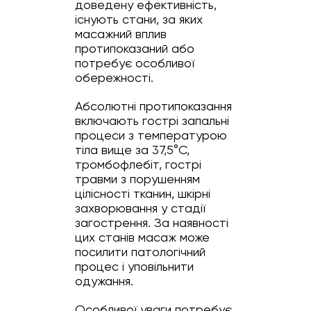
доведену ефективність,
існують стани, за яких
масажний вплив
протипоказаний або
потребує особливої
обережності.
Абсолютні протипоказання
включають гострі запальні
процеси з температурою
тіла вище за 37,5°C,
тромбофлебіт, гострі
травми з порушенням
цілісності тканин, шкірні
захворювання у стадії
загострення. За наявності
цих станів масаж може
посилити патологічний
процес і уповільнити
одужання.
Особливої уваги потребує