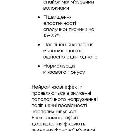
спайок між м'язовими
волокнами
Підвищення
еластичності
сполучної тканини на
15-25%
Поліпшення ковзання
м'язових пластів
відносно один одного
Нормалізація
м'язового тонусу
Нейром'язові ефекти
проявляються в зниженні
патологічного напруження і
поліпшенні провідності
нервових імпульсів.
Електроміографічні
дослідження фіксують
зниження фонової м'язової