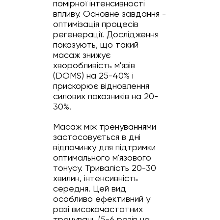
помірної інтенсивності
впливу. Основне завдання -
оптимізація процесів
регенерації. Дослідження
показують, що такий
масаж знижує
хворобливість м'язів
(DOMS) на 25-40% і
прискорює відновлення
силових показників на 20-
30%.
Масаж між тренуваннями
застосовується в дні
відпочинку для підтримки
оптимального м'язового
тонусу. Тривалість 20-30
хвилин, інтенсивність
середня. Цей вид
особливо ефективний у
разі високочастотних
тренувань (5-6 разів на