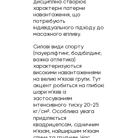
дисципліна створює
характерні патерни
навантаження, що
потребують
індивідуального підходу до
масажного впливу.
Силові види спорту
(пауерліфтинг, бодібілдинг,
важка атлетика)
характеризуються
високими навантаженнями
на великі м'язові групи. Тут
акцент робиться на глибокі
шари м'язів із
застосуванням
інтенсивного тиску 20-25
кг/см². Особлива увага
приділяється
квадрицепсам, сідничним
м'язам, найширшим м'язам
спини та грудним. Час