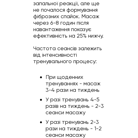
запальної реакції, але ще
не почалося формування
фіброзних спайок. Масаж
через 6-8 годин після
навантаження показує
ефективність на 25% нижчу.
Частота сеансів залежить
від інтенсивності
тренувального процесу:
При щоденних
тренуваннях - масаж
3-4 рази на тиждень
У разі тренувань 4-5
разів на тиждень - 2-3
сеанси масажу
У разі тренувань 2-3
рази на тиждень - 1-2
сеанси масажу