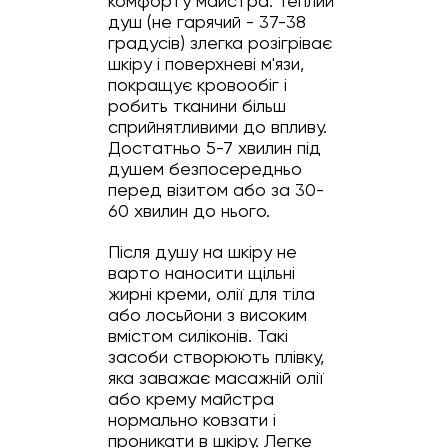
комфорту майстра. Теплий
душ (не гарячий - 37-38
градусів) злегка розігріває
шкіру і поверхневі м'язи,
покращує кровообіг і
робить тканини більш
сприйнятливими до впливу.
Достатньо 5-7 хвилин під
душем безпосередньо
перед візитом або за 30-
60 хвилин до нього.
Після душу на шкіру не
варто наносити щільні
жирні креми, олії для тіла
або лосьйони з високим
вмістом силіконів. Такі
засоби створюють плівку,
яка заважає масажній олії
або крему майстра
нормально ковзати і
проникати в шкіру. Легке