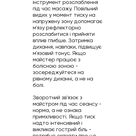
інструмент розслаблення
під час масажу. Повільний
видих у момент тиску на
напружену зону допомагає
м'язу рефлекторно
розслабитися і прийняти
вплив глибше. Затримка
дихання, навпаки, підвищує
м'язовий тонус. Якщо
майстер працює з
болісною зоною -
зосереджуйтеся на
рівному диханні, а не на
болі.
Зворотний зв'язок з
майстром під час сеансу -
норма, а не ознака
примхливості. Якщо тиск
надто інтенсивний і
викликає гострий біль -
потрібно сказати про це