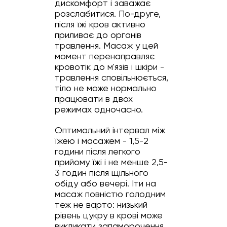
дискомфорт і заважає
розслабитися. По-друге,
після їжі кров активно
приливає до органів
травлення. Масаж у цей
момент перенаправляє
кровотік до м'язів і шкіри -
травлення сповільнюється,
тіло не може нормально
працювати в двох
режимах одночасно.
Оптимальний інтервал між
їжею і масажем - 1,5-2
години після легкого
прийому їжі і не менше 2,5-
3 годин після щільного
обіду або вечері. Іти на
масаж повністю голодним
теж не варто: низький
рівень цукру в крові може
викликати запаморочення