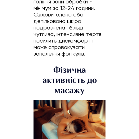
гоління зони обробки -
мінімум за 12-24 години.
Свіжовиголена або
депільована шкіра
подразнена і більш
чутлива, інтенсивне тертя
посилить дискомфорт і
може спровокувати
запалення фолікулів.
Фізична
активність до
масажу