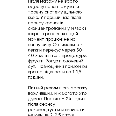
Після масажу не варто
одразу навантажувати
травну систему щільною
їжею. У перший час після
сеансу кровотік
сконцентрований у м'язах і
шкірі - травлення в цей
момент працює не на
повну силу. Оптимально -
легкий перекус через 30-
40 хвилин після процедури:
фрукти, йогурт, овочевий
суп. Повноцінний прийом їжі
краще відкласти на 1-1,5
години.
Питний режим після масажу
важливіший, ніж багато хто
думає. Протягом 24 годин
після сеансу
рекомендується випивати
не менше 2-2,5 літрів