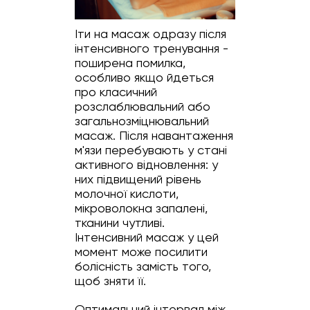
Іти на масаж одразу після
інтенсивного тренування -
поширена помилка,
особливо якщо йдеться
про класичний
розслаблювальний або
загальнозміцнювальний
масаж. Після навантаження
м'язи перебувають у стані
активного відновлення: у
них підвищений рівень
молочної кислоти,
мікроволокна запалені,
тканини чутливі.
Інтенсивний масаж у цей
момент може посилити
болісність замість того,
щоб зняти її.
Оптимальний інтервал між