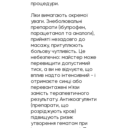
процедури.
Ліки вимагають окремої
уваги. Знеболювальні
препарати (ібупрофен,
парацетамол та аналоги),
прийняті незадовго до
масажу, притуплюють
больову чутливість. Це
небезпечно: майстер може
перевищити допустимий
тиск, а ви не відчуєте, що
вплив надто інтенсивний - і
отримаєте синці або
перевантажені м'язи
замість терапевтичного
результату. Антикоагулянти
(препарати, що
розріджують кров)
підвищують ризик
утворення гематом при