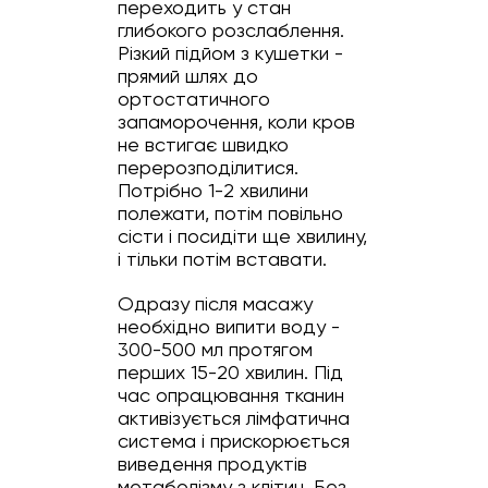
переходить у стан
глибокого розслаблення.
Різкий підйом з кушетки -
прямий шлях до
ортостатичного
запаморочення, коли кров
не встигає швидко
перерозподілитися.
Потрібно 1-2 хвилини
полежати, потім повільно
сісти і посидіти ще хвилину,
і тільки потім вставати.
Одразу після масажу
необхідно випити воду -
300-500 мл протягом
перших 15-20 хвилин. Під
час опрацювання тканин
активізується лімфатична
система і прискорюється
виведення продуктів
метаболізму з клітин. Без