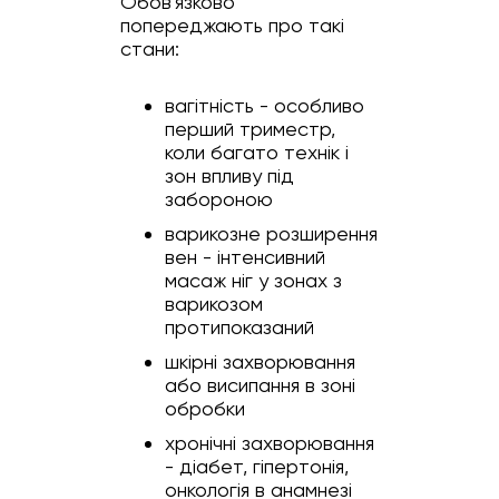
Обов'язково
попереджають про такі
стани:
вагітність - особливо
перший триместр,
коли багато технік і
зон впливу під
забороною
варикозне розширення
вен - інтенсивний
масаж ніг у зонах з
варикозом
протипоказаний
шкірні захворювання
або висипання в зоні
обробки
хронічні захворювання
- діабет, гіпертонія,
онкологія в анамнезі