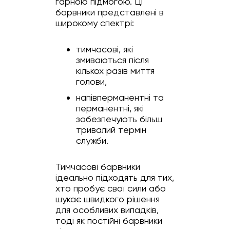
гарною підмогою. Ці
барвники представлені в
широкому спектрі:
тимчасові, які
змиваються після
кількох разів миття
голови,
напівперманентні та
перманентні, які
забезпечують більш
тривалий термін
служби.
Тимчасові барвники
ідеально підходять для тих,
хто пробує свої сили або
шукає швидкого рішення
для особливих випадків,
тоді як постійні барвники