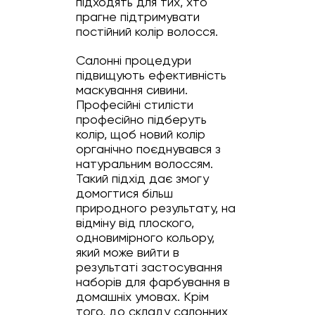
підходять для тих, хто
прагне підтримувати
постійний колір волосся.
Салонні процедури
підвищують ефективність
маскування сивини.
Професійні стилісти
професійно підберуть
колір, щоб новий колір
органічно поєднувався з
натуральним волоссям.
Такий підхід дає змогу
домогтися більш
природного результату, на
відміну від плоского,
одновимірного кольору,
який може вийти в
результаті застосування
наборів для фарбування в
домашніх умовах. Крім
того, до складу салонних