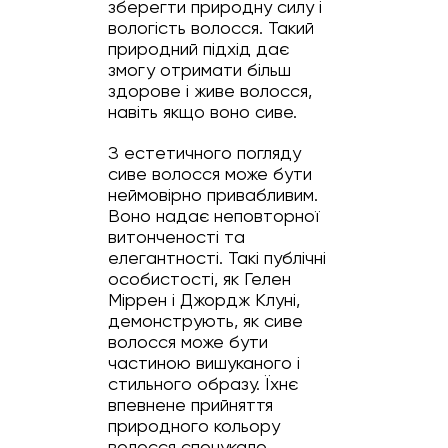
зберегти природну силу і
вологість волосся. Такий
природний підхід дає
змогу отримати більш
здорове і живе волосся,
навіть якщо воно сиве.
З естетичного погляду
сиве волосся може бути
неймовірно привабливим.
Воно надає неповторної
витонченості та
елегантності. Такі публічні
особистості, як Гелен
Міррен і Джордж Клуні,
демонструють, як сиве
волосся може бути
частиною вишуканого і
стильного образу. Їхнє
впевнене прийняття
природного кольору
волосся спонукало