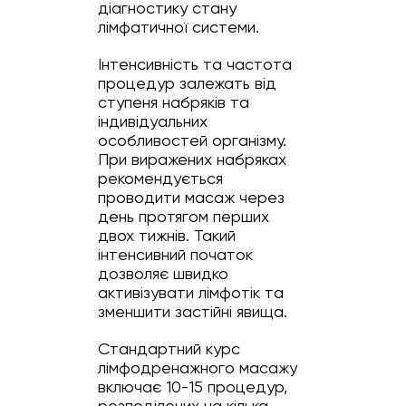
діагностику стану
лімфатичної системи.
Інтенсивність та частота
процедур залежать від
ступеня набряків та
індивідуальних
особливостей організму.
При виражених набряках
рекомендується
проводити масаж через
день протягом перших
двох тижнів. Такий
інтенсивний початок
дозволяє швидко
активізувати лімфотік та
зменшити застійні явища.
Стандартний курс
лімфодренажного масажу
включає 10-15 процедур,
розподілених на кілька