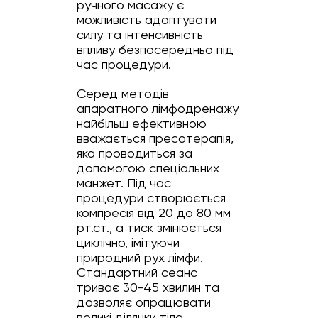
ручного масажу є
можливість адаптувати
силу та інтенсивність
впливу безпосередньо під
час процедури.
Серед методів
апаратного лімфодренажу
найбільш ефективною
вважається пресотерапія,
яка проводиться за
допомогою спеціальних
манжет. Під час
процедури створюється
компресія від 20 до 80 мм
рт.ст., а тиск змінюється
циклічно, імітуючи
природний рух лімфи.
Стандартний сеанс
триває 30-45 хвилин та
дозволяє опрацювати
великі ділянки тіла