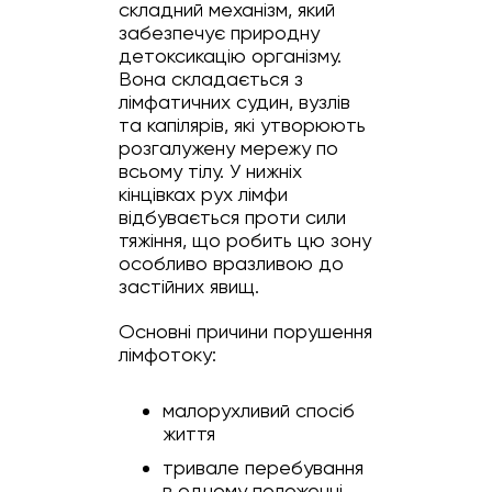
складний механізм, який
забезпечує природну
детоксикацію організму.
Вона складається з
лімфатичних судин, вузлів
та капілярів, які утворюють
розгалужену мережу по
всьому тілу. У нижніх
кінцівках рух лімфи
відбувається проти сили
тяжіння, що робить цю зону
особливо вразливою до
застійних явищ.
Основні причини порушення
лімфотоку:
малорухливий спосіб
життя
тривале перебування
в одному положенні