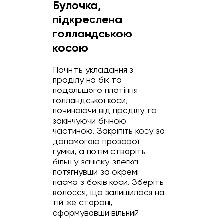
Булочка,
підкреслена
голландською
косою
Почніть укладання з
проділу на бік та
подальшого плетіння
голландської коси,
починаючи від проділу та
закінчуючи бічною
частиною. Закріпіть косу за
допомогою прозорої
гумки, а потім створіть
більшу зачіску, злегка
потягнувши за окремі
пасма з боків коси. Зберіть
волосся, що залишилося на
тій же стороні,
сформувавши вільний