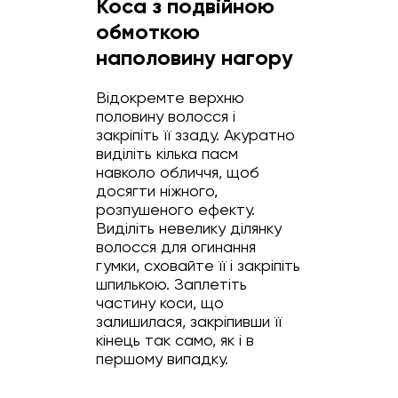
Коса з подвійною
обмоткою
наполовину нагору
Відокремте верхню
половину волосся і
закріпіть її ззаду. Акуратно
виділіть кілька пасм
навколо обличчя, щоб
досягти ніжного,
розпушеного ефекту.
Виділіть невелику ділянку
волосся для огинання
гумки, сховайте її і закріпіть
шпилькою. Заплетіть
частину коси, що
залишилася, закріпивши її
кінець так само, як і в
першому випадку.