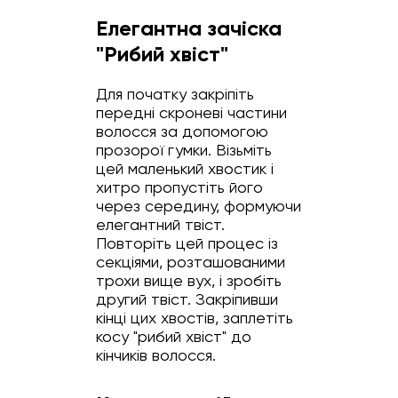
Елегантна зачіска
"Рибий хвіст"
Для початку закріпіть
передні скроневі частини
волосся за допомогою
прозорої гумки. Візьміть
цей маленький хвостик і
хитро пропустіть його
через середину, формуючи
елегантний твіст.
Повторіть цей процес із
секціями, розташованими
трохи вище вух, і зробіть
другий твіст. Закріпивши
кінці цих хвостів, заплетіть
косу "рибий хвіст" до
кінчиків волосся.