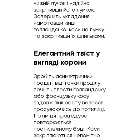
нижній пучок і надійно
закріпивши його гумкою.
Завершіть укладання,
намотавши кінці
голландської коси на гумку
та закріпивши їх шпильками.
Елегантний твіст у
вигляді корони
Зробіть асиметричний
проділ і від точки проділу
почніть плести голландську
або французьку косу
вздовж лінії росту волосся,
просуваючись до потилиці.
Потім ця процедура
повторюється
протилежному боці. Коси
закріплюються непомітно