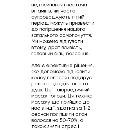
недосипання і нестача
вітамінів, які часто
супроводжують літній
період, можуть призвести
до погіршення нашого
загального самопочуття.
Ми можемо відчувати
втому, дратівливість,
головний біль, безсоння.
Але є ефективне рішення,
яке допоможе відновити
красу волосся і подарує
релаксацію для тіла та
душі. Це - аюрведичний
масаж голови. Ця техніка
масажу, що прийшла до
нас з Індії, здатна за 1-2
сеанси поліпшити стан
волосся на 50-70%, а
також зняти стрес і