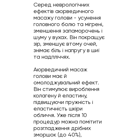
Серед неврологічних
ефектів аюрведичного
масажу голови - усунення
головного болю та мігрені,
зменшення запаморочень і
шуму у вухах. Він покращує
зір, зменшує втому очей,
знімає біль і напругу в шиї
та надпліччях.
Аюрведичний масаж
голови має й
омолоджувальний ефект.
Він стимулює вироблення
колагену й еластину,
підвищуючи пружність і
еластичність шкіри
обличчя. Уже після 10
процедур можна помітити
розгладження дрібних
зморшок (до 40%),