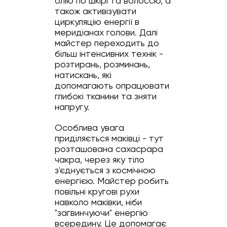
олію по шкірі та волоссю, а
також активізувати
циркуляцію енергії в
меридіанах голови. Далі
майстер переходить до
більш інтенсивних технік -
розтирань, розминань,
натискань, які
допомагають опрацювати
глибокі тканини та зняти
напругу.
Особлива увага
приділяється маківці - тут
розташована сахасрара
чакра, через яку тіло
з'єднується з космічною
енергією. Майстер робить
повільні кругові рухи
навколо маківки, ніби
"загвинчуючи" енергію
всередину. Це допомагає