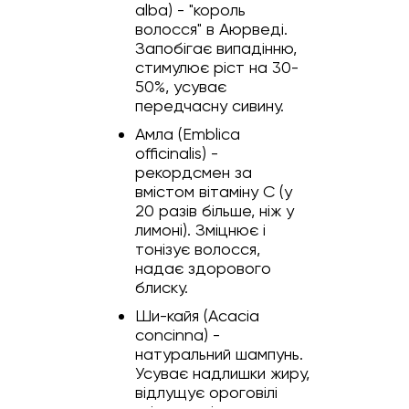
alba) - "король
волосся" в Аюрведі.
Запобігає випадінню,
стимулює ріст на 30-
50%, усуває
передчасну сивину.
Амла (Emblica
officinalis) -
рекордсмен за
вмістом вітаміну С (у
20 разів більше, ніж у
лимоні). Зміцнює і
тонізує волосся,
надає здорового
блиску.
Ши-кайя (Acacia
concinna) -
натуральний шампунь.
Усуває надлишки жиру,
відлущує ороговілі