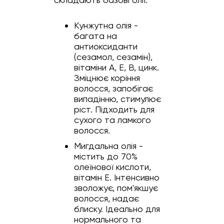
Кунжутна олія -
багата на
антиоксиданти
(сезамол, сезамін),
вітаміни А, Е, В, цинк.
Зміцнює коріння
волосся, запобігає
випадінню, стимулює
ріст. Підходить для
сухого та ламкого
волосся.
Мигдальна олія -
містить до 70%
олеїнової кислоти,
вітамін Е. Інтенсивно
зволожує, пом'якшує
волосся, надає
блиску. Ідеально для
нормального та