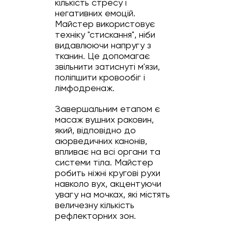
кількість стресу і
негативних емоцій.
Майстер використовує
техніку "стискання", ніби
видавлюючи напругу з
тканин. Це допомагає
звільнити затиснуті м'язи,
поліпшити кровообіг і
лімфодренаж.
Завершальним етапом є
масаж вушних раковин,
який, відповідно до
аюрведичних канонів,
впливає на всі органи та
системи тіла. Майстер
робить ніжні кругові рухи
навколо вух, акцентуючи
увагу на мочках, які містять
величезну кількість
рефлекторних зон.