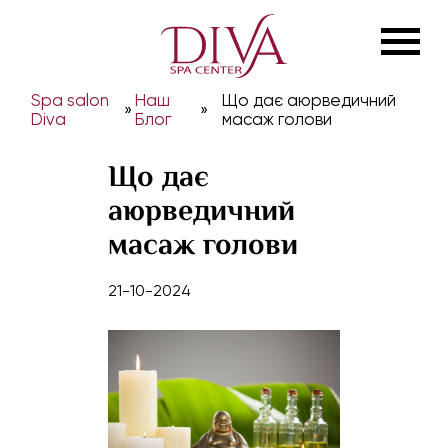
Spa salon
Наш
Що дає аюрведичний
»
»
Diva
Блог
масаж голови
Що дає
аюрведичний
масаж голови
21-10-2024