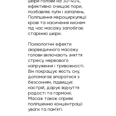
шкіри голови на 30-40%,
ефективно очищає пори,
позбавляє лупи і запалень.
Поліпшення мікроциркуляції
крові та насичення киснем
під час масажу запобігає
старінню шкіри.
Психологічні ефекти
аюрведичного масажу
голови включають зняття
стресу, нервового
напруження і тривожності.
Він покращує якість сну,
допомагає впоратися з
безсонням, підвищує
настрій, дарує відчуття
радості та гармонії.
Масаж також сприяє
поліпшенню концентрації
уваги та пам'яті.