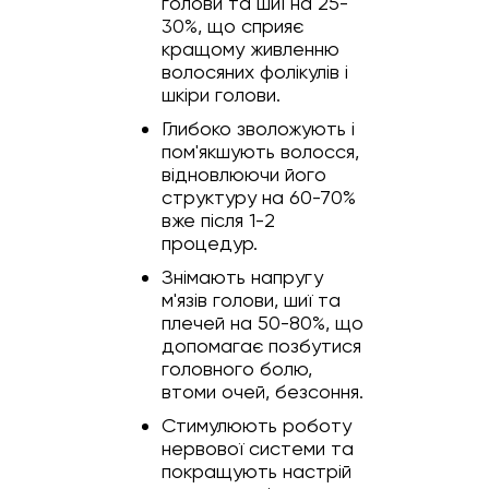
голови та шиї на 25-
30%, що сприяє
кращому живленню
волосяних фолікулів і
шкіри голови.
Глибоко зволожують і
пом'якшують волосся,
відновлюючи його
структуру на 60-70%
вже після 1-2
процедур.
Знімають напругу
м'язів голови, шиї та
плечей на 50-80%, що
допомагає позбутися
головного болю,
втоми очей, безсоння.
Стимулюють роботу
нервової системи та
покращують настрій