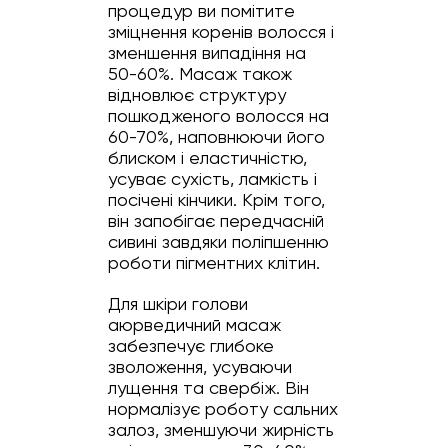
процедур ви помітите
зміцнення коренів волосся і
зменшення випадіння на
50-60%. Масаж також
відновлює структуру
пошкодженого волосся на
60-70%, наповнюючи його
блиском і еластичністю,
усуває сухість, ламкість і
посічені кінчики. Крім того,
він запобігає передчасній
сивині завдяки поліпшенню
роботи пігментних клітин.
Для шкіри голови
аюрведичний масаж
забезпечує глибоке
зволоження, усуваючи
лущення та свербіж. Він
нормалізує роботу сальних
залоз, зменшуючи жирність