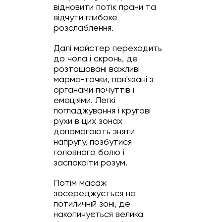
відновити потік прани та
відчути глибоке
розслаблення.
Далі майстер переходить
до чола і скронь, де
розташовані важливі
марма-точки, пов'язані з
органами почуттів і
емоціями. Легкі
погладжування і кругові
рухи в цих зонах
допомагають зняти
напругу, позбутися
головного болю і
заспокоїти розум.
Потім масаж
зосереджується на
потиличній зоні, де
накопичується велика