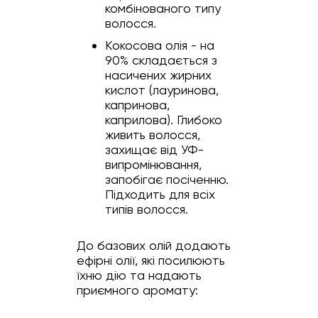
комбінованого типу
волосся.
Кокосова олія - на
90% складається з
насичених жирних
кислот (лауринова,
капринова,
каприлова). Глибоко
живить волосся,
захищає від УФ-
випромінювання,
запобігає посіченню.
Підходить для всіх
типів волосся.
До базових олій додають
ефірні олії, які посилюють
їхню дію та надають
приємного аромату: