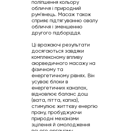
поліпшення кольору
обличчя і природний
рум'янець. Масаж також
сприяє підтягуванню овалу
обличчя і зменшенню
другого підборіддя.
Ці вражаючі результати
досягаються завдяки
комплексному впливу
аюрведичного масажу на
фізичному та
енергетичному рівнях. Він
усуває блоки в
енергетичних каналах,
відновлює баланс дош
(вата, пітта, капха),
стимулює життєву енергію
прану, пробуджуючи
природні механізми
зцілення й омолодження
всього організму.