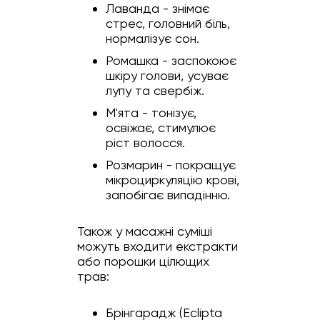
Лаванда - знімає
стрес, головний біль,
нормалізує сон.
Ромашка - заспокоює
шкіру голови, усуває
лупу та свербіж.
М'ята - тонізує,
освіжає, стимулює
ріст волосся.
Розмарин - покращує
мікроциркуляцію крові,
запобігає випадінню.
Також у масажні суміші
можуть входити екстракти
або порошки цілющих
трав:
Брінгарадж (Eclipta