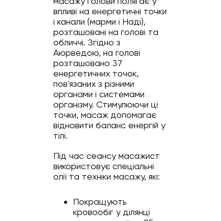
масажу голови полягає у
впливі на енергетичні точки
і канали (марми і Наді),
розташовані на голові та
обличчі. Згідно з
Аюрведою, на голові
розташовано 37
енергетичних точок,
пов'язаних з різними
органами і системами
організму. Стимулюючи ці
точки, масаж допомагає
відновити баланс енергій у
тілі.
Під час сеансу масажист
використовує спеціальні
олії та техніки масажу, які:
Покращують
кровообіг у ділянці